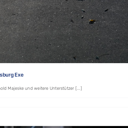
sburg Exe
ld Majeske und weitere Unterstützer [...]