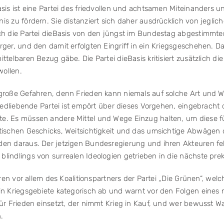
Basis ist eine Partei des friedvollen und achtsamen Miteinande
s zu fördern. Sie distanziert sich daher ausdrücklich von jeglic
ch die Partei dieBasis von den jüngst im Bundestag abgestimmten
ger, und den damit erfolgten Eingriff in ein Kriegsgeschehen. Dam
ttelbaren Bezug gäbe. Die Partei dieBasis kritisiert zusätzlich 
ollen.
roße Gefahren, denn Frieden kann niemals auf solche Art und Wei
iedliebende Partei ist empört über dieses Vorgehen, eingebracht 
e. Es müssen andere Mittel und Wege Einzug halten, um diese f
tischen Geschicks, Weitsichtigkeit und das umsichtige Abwägen d
n daraus. Der jetzigen Bundesregierung und ihren Akteuren fehlt
indlings von surrealen Ideologien getrieben in die nächste prek
aren vor allem des Koalitionspartners der Partei „Die Grünen“, w
 in Kriegsgebiete kategorisch ab und warnt vor den Folgen eine
r Frieden einsetzt, der nimmt Krieg in Kauf, und wer bewusst Waff
.