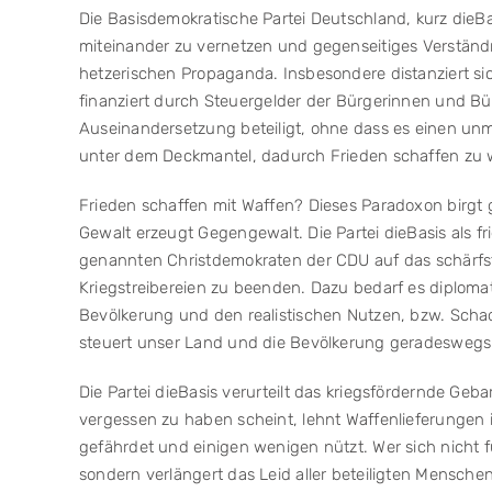
Die Basisdemokratische Partei Deutschland, kurz die
miteinander zu vernetzen und gegenseitiges Verständni
hetzerischen Propaganda. Insbesondere distanziert si
finanziert durch Steuergelder der Bürgerinnen und Bür
Auseinandersetzung beteiligt, ohne dass es einen unmi
unter dem Deckmantel, dadurch Frieden schaffen zu w
Frieden schaffen mit Waffen? Dieses Paradoxon birgt g
Gewalt erzeugt Gegengewalt. Die Partei dieBasis als fr
genannten Christdemokraten der CDU auf das schärfst
Kriegstreibereien zu beenden. Dazu bedarf es diploma
Bevölkerung und den realistischen Nutzen, bzw. Schade
steuert unser Land und die Bevölkerung geradeswegs bl
Die Partei dieBasis verurteilt das kriegsfördernde Geb
vergessen zu haben scheint, lehnt Waffenlieferungen
gefährdet und einigen wenigen nützt. Wer sich nicht fü
sondern verlängert das Leid aller beteiligten Menschen