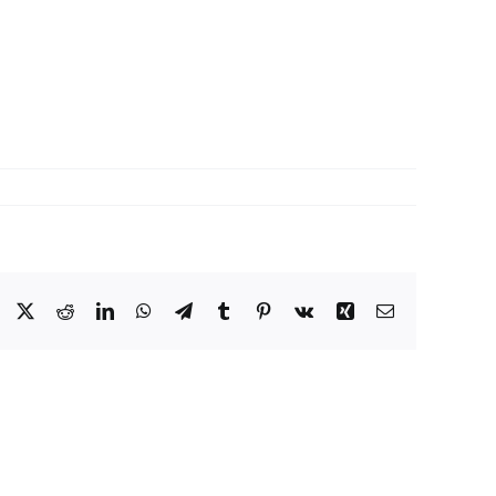
Facebook
X
Reddit
LinkedIn
WhatsApp
Telegram
Tumblr
Pinterest
Vk
Xing
E-
Mail