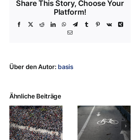
Share This Story, Choose Your
Platform!
Facebook
X
Reddit
LinkedIn
WhatsApp
Telegram
Tumblr
Pinterest
Vk
Xing
E-
Mail
Über den Autor:
basis
Ähnliche Beiträge